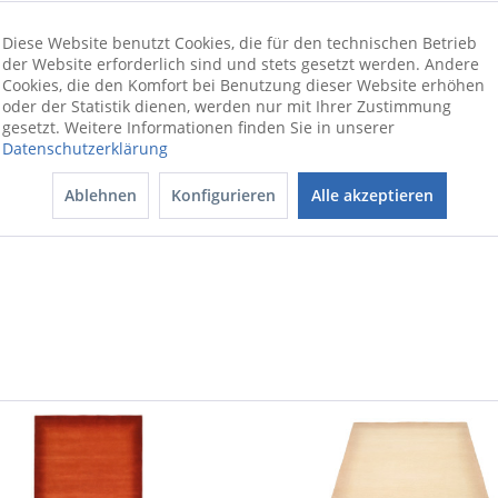
Diese Website benutzt Cookies, die für den technischen Betrieb
nd versponnener reiner Schurwolle, perfekt verarbeitet / fußboden
der Website erforderlich sind und stets gesetzt werden. Andere
 zu 100% aus Neuseelandschurwolle besteht. Die aufwendige Farbm
Cookies, die den Komfort bei Benutzung dieser Website erhöhen
oder der Statistik dienen, werden nur mit Ihrer Zustimmung
ne erstklassige Handarbeit und Tradition der Knüpfkunst. Ein Desi
gesetzt. Weitere Informationen finden Sie in unserer
Datenschutzerklärung
nartikel von OCI ist perfekt für jedes Wohn- und Schlafzimmer. Der
hrem Zuhause ideal vervollständigen lässt. Über einen besonders
Ablehnen
Konfigurieren
Alle akzeptieren
mm. Er sorgt für eine schöne Optik und verleiht Ihren Zimmern zu