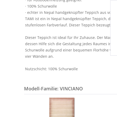
· 100% Schurwolle
· echter in Nepal handgeknüpfter Teppich aus von Ha
TAMI ist ein in Nepal handgeknüpfter Teppich, der
stufenlosen Farbverlauf. Dieser Teppich bezeugt ei
Dieser Teppich ist ideal für Ihr Zuhause. Der Marke
dessen Hilfe sich die Gestaltung jedes Raumes in I
Schurwolle aufgrund einer bequemen Florhöhe von 8 
vier Wänden an.
Nutzschicht: 100% Schurwolle
Modell-Familie: VINCIANO