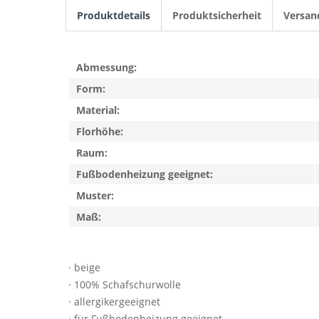
Produktdetails
Produktsicherheit
Versan
Abmessung:
Form:
Material:
Florhöhe:
Raum:
Fußbodenheizung geeignet:
Muster:
Maß:
· beige
· 100% Schafschurwolle
· allergikergeeignet
· für Fußbodenheizung geeignet