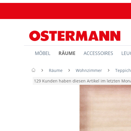
MÖBEL
RÄUME
ACCESSOIRES
LEU
Räume
Wohnzimmer
Teppic
129 Kunden haben diesen Artikel im letzten Mo