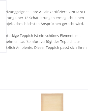
heizunggeignet, Care & Fair zertifiziert, VINCIANO
elierung über 12 Schattierungen ermöglicht einen
gn-Objekt, dass höchsten Ansprüchen gerecht wird.
 rechteckige Teppich ist ein schönes Element, mit
 angenehmen Laufkomfort verfügt der Teppich aus
sätzlich Ambiente. Dieser Teppich passt sich Ihren