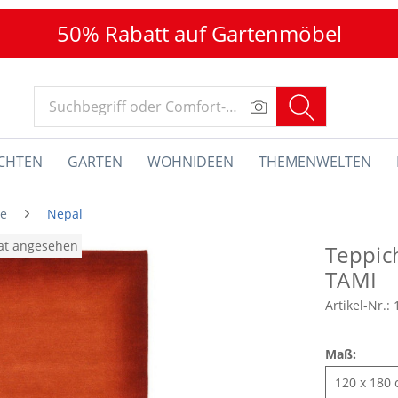
50% Rabatt auf Gartenmöbel
CHTEN
GARTEN
WOHNIDEEN
THEMENWELTEN
he
Nepal
nat angesehen
Teppic
TAMI
Artikel-Nr.:
Maß: