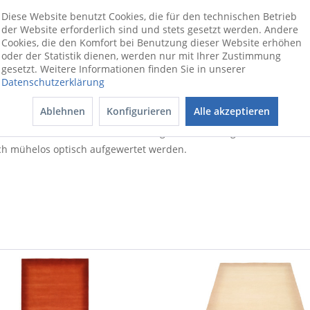
Diese Website benutzt Cookies, die für den technischen Betrieb
der Website erforderlich sind und stets gesetzt werden. Andere
nd versponnener reiner Schurwolle, perfekt verarbeitet / fußboden
Cookies, die den Komfort bei Benutzung dieser Website erhöhen
 zu 100% aus Neuseelandschurwolle besteht. Die aufwendige Farbm
oder der Statistik dienen, werden nur mit Ihrer Zustimmung
ne erstklassige Handarbeit und Tradition der Knüpfkunst. Ein Desi
gesetzt. Weitere Informationen finden Sie in unserer
Datenschutzerklärung
arkenartikel von OCI macht sich hervorragend als Deko für Ihren Wo
Ablehnen
Konfigurieren
Alle akzeptieren
Das Modell VINCIANO ist eine gelungene Ergänzung für jedes Wohn-
höhe von 8 Millimetern äußerst angenehm. Er sorgt für eine tolle O
ch mühelos optisch aufgewertet werden.