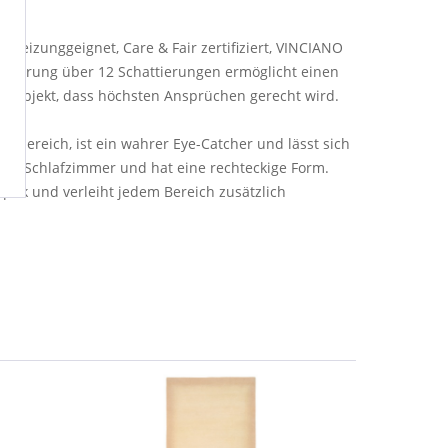
heizunggeignet, Care & Fair zertifiziert, VINCIANO
elierung über 12 Schattierungen ermöglicht einen
gn-Objekt, dass höchsten Ansprüchen gerecht wird.
hnbereich, ist ein wahrer Eye-Catcher und lässt sich
 und Schlafzimmer und hat eine rechteckige Form.
ptik und verleiht jedem Bereich zusätzlich