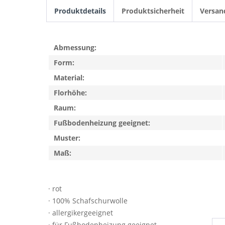
Produktdetails
Produktsicherheit
Versan
Abmessung:
Form:
Material:
Florhöhe:
Raum:
Fußbodenheizung geeignet:
Muster:
Maß:
· rot
· 100% Schafschurwolle
· allergikergeeignet
· für Fußbodenheizung geeignet