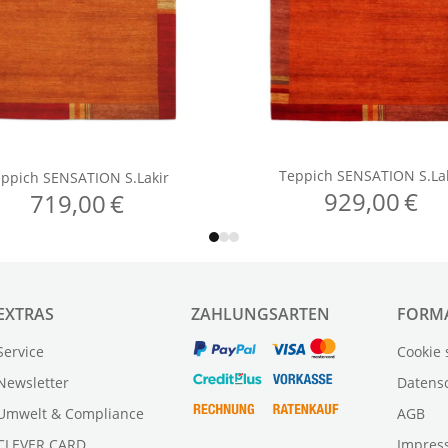
EXTRAS
ZAHLUNGSARTEN
FORM
Service
Cookie 
Newsletter
Datens
Umwelt & Compliance
AGB
CLEVER CARD
Impres