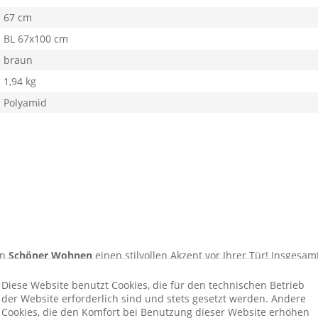
67 cm
BL 67x100 cm
braun
1,94 kg
Polyamid
on
Schöner Wohnen
einen stilvollen Akzent vor Ihrer Tür! Insgesa
tte bei bis zu 30 Grad in der Waschmaschine waschbar, rutschfest
Diese Website benutzt Cookies, die für den technischen Betrieb
ause, denn sie hält verschiedensten Dreck auf. Bestes Material und
der Website erforderlich sind und stets gesetzt werden. Andere
Cookies, die den Komfort bei Benutzung dieser Website erhöhen