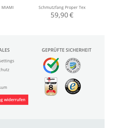
ALES
GEPRÜFTE SICHERHEIT
settings
chutz
sum
ag widerrufen