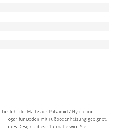
mt besteht die Matte aus Polyamid / Nylon und
 und sogar für Böden mit Fußbodenheizung geeignet.
 schickes Design - diese Türmatte wird Sie