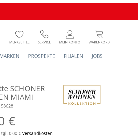
MERKZETTEL
SERVICE
MEIN KONTO
WARENKORB
MARKEN
PROSPEKTE
FILIALEN
JOBS
tte SCHÖNER
N MIAMI
158628
0 €
zzgl. 0,00 €
Versandkosten