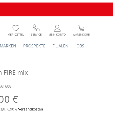
MERKZETTEL
SERVICE
MEIN KONTO
WARENKORB
MARKEN
PROSPEKTE
FILIALEN
JOBS
h FIRE mix
381853
00 €
zzgl. 6,90 €
Versandkosten