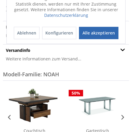
Statistik dienen, werden nur mit Ihrer Zustimmung
· holzfarben, metallfarben · Gestell: Edelstahl · Tischplatte:
gesetzt. Weitere Informationen finden Sie in unserer
Teak Holz · Plattenstärke:...
mehr
Datenschutzerklärung
Produktsicherheit
Ablehnen
Konfigurieren
Alle akzeptieren
Produktsicherheit
Versandinfo
Weitere Informationen zum Versand...
Modell-Familie: NOAH
50%
Couchtisch
Gartentisch