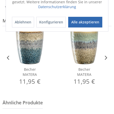
gesetzt. Weitere Informationen finden Sie in unserer
Datenschutzerklärung
Weitere Informationen zum Versand...
Modell-Familie: MATERA
Ablehnen
Konfigurieren
Alle akzeptieren
Becher
Becher
MATERA
MATERA
11,95 €
11,95 €