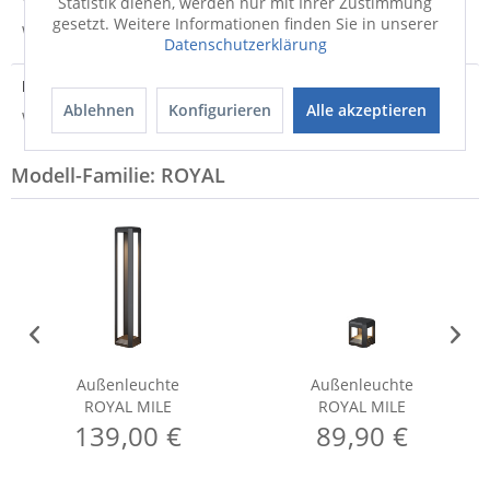
Statistik dienen, werden nur mit Ihrer Zustimmung
gesetzt. Weitere Informationen finden Sie in unserer
Weitere Informationen zum Versand...
Datenschutzerklärung
Hersteller
Ablehnen
Konfigurieren
Alle akzeptieren
Weitere Informationen zum Hersteller...
Modell-Familie: ROYAL
Außenleuchte
Außenleuchte
ROYAL MILE
ROYAL MILE
139,00 €
89,90 €