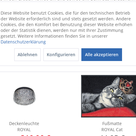
er viele Jahre hinweg strahlend sauber und bauschig.
Diese Website benutzt Cookies, die für den technischen Betrieb
der Website erforderlich sind und stets gesetzt werden. Andere
hlafen immer ausgeruht. Das Kissen der Marke CENTA-STAR hat die
Cookies, die den Komfort bei Benutzung dieser Website erhöhen
oder der Statistik dienen, werden nur mit Ihrer Zustimmung
gesetzt. Weitere Informationen finden Sie in unserer
Datenschutzerklärung
Ablehnen
Konfigurieren
Alle akzeptieren
Deckenleuchte
Fußmatte
ROYAL
ROYAL Cat