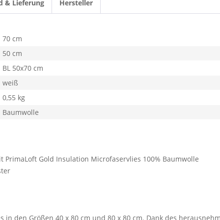
d & Lieferung
Hersteller
70 cm
50 cm
BL 50x70 cm
weiß
0,55 kg
Baumwolle
it PrimaLoft Gold Insulation Microfaservlies 100% Baumwolle
ster
t es in den Größen 40 x 80 cm und 80 x 80 cm. Dank des herausneh