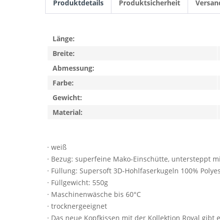
Produktdetails
Produktsicherheit
Versan
Länge:
Breite:
Abmessung:
Farbe:
Gewicht:
Material:
· weiß
· Bezug: superfeine Mako-Einschütte, untersteppt m
· Füllung: Supersoft 3D-Hohlfaserkugeln 100% Polye
· Füllgewicht: 550g
· Maschinenwäsche bis 60°C
· trocknergeeignet
· Das neue Kopfkissen mit der Kollektion Royal gib