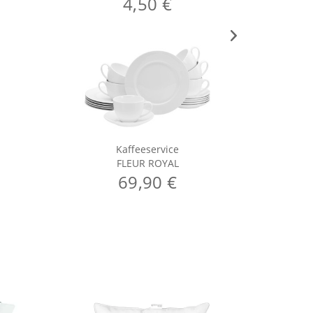
4,50 €
Kaffeeservice
FLEUR ROYAL
C
69,90 €