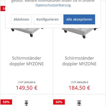
gesetzt. Weitere Informationen finden Sie in unserer
Datenschutzerklärung
50%
50%
Ablehnen
Konfigurieren
Alle akzeptieren
Schirmständer
Schirmständer
doppler MYZONE
doppler MYZONE
UVP
299,00 €
UVP
369,00 €
149,50 €
184,50 €
50%
50%