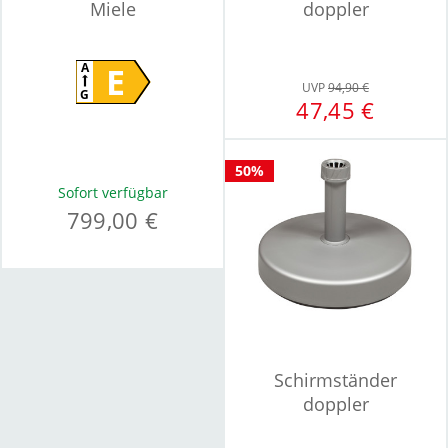
Miele
doppler
E
A
UVP
94,90 €
G
47,45 €
50%
Sofort verfügbar
799,00 €
Schirmständer
doppler