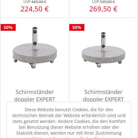
UVP
449,00 €
UVP
539,00 €
224,50 €
269,50 €
50%
50%
Schirmständer
Schirmständer
doppler EXPERT
doppler EXPERT
Diese Website benutzt Cookies, die für den
technischen Betrieb der Website erforderlich sind und
stets gesetzt werden. Andere Cookies, die den Komfort
UVP
529,00 €
UVP
579,00 €
bei Benutzung dieser Website erhöhen oder der
264,50 €
289,50 €
Statistik dienen, werden nur mit Ihrer Zustimmung