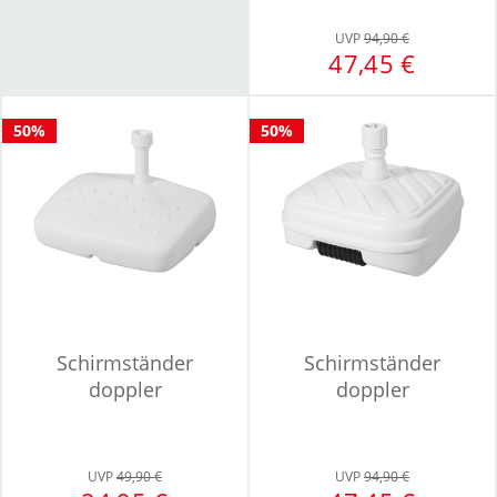
UVP
94,90 €
47,45 €
50%
50%
Schirmständer
Schirmständer
doppler
doppler
UVP
49,90 €
UVP
94,90 €