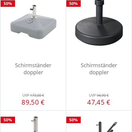
50%
50%
Schirmständer
Schirmständer
doppler
doppler
UVP
179,00 €
UVP
94,90 €
89,50 €
47,45 €
50%
50%