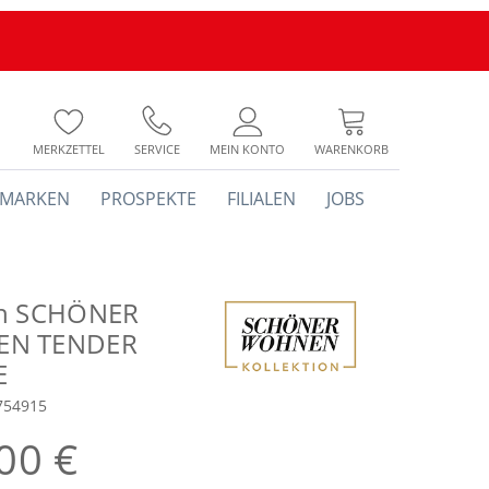
MERKZETTEL
SERVICE
MEIN KONTO
WARENKORB
MARKEN
PROSPEKTE
FILIALEN
JOBS
ch SCHÖNER
N TENDER
E
754915
00 €