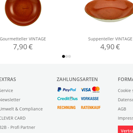
EXTRAS
ZAHLUNGSARTEN
FORM
Service
Cookie 
Newsletter
Datens
Umwelt & Compliance
AGB
CLEVER CARD
Impres
B2B - Profi Partner
Vertr