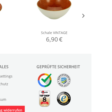
ALES
GEPRÜFTE SICHERHEIT
settings
chutz
sum
ag widerrufen