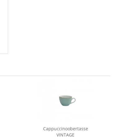
Cappuccinoobertasse
Ca
VINTAGE