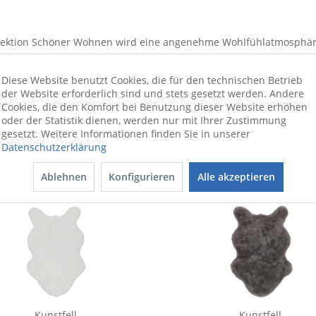
llektion Schöner Wohnen wird eine angenehme Wohlfühlatmosphäre
rch das Material kann er in der Waschmaschine bei bis zu 30°C gew
geleichte Teppich auch für Böden mit einer Fußbodenheizung geei
Diese Website benutzt Cookies, die für den technischen Betrieb
der Website erforderlich sind und stets gesetzt werden. Andere
Cookies, die den Komfort bei Benutzung dieser Website erhöhen
oder der Statistik dienen, werden nur mit Ihrer Zustimmung
gesetzt. Weitere Informationen finden Sie in unserer
Datenschutzerklärung
Ablehnen
Konfigurieren
Alle akzeptieren
Kunstfell
Kunstfell