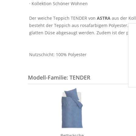
· Kollektion Schöner Wohnen
Der weiche Teppich TENDER von
ASTRA
aus der Ko
besteht der Teppich aus rosafarbigem Polyester. Du
glatten Düse abgesaugt werden. Zudem ist der pfle
Nutzschicht: 100% Polyester
Modell-Familie: TENDER
Bettwäsche