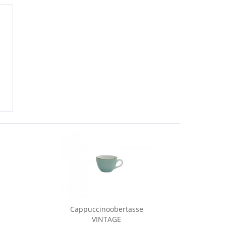
Cappuccinoobertasse
Ca
VINTAGE