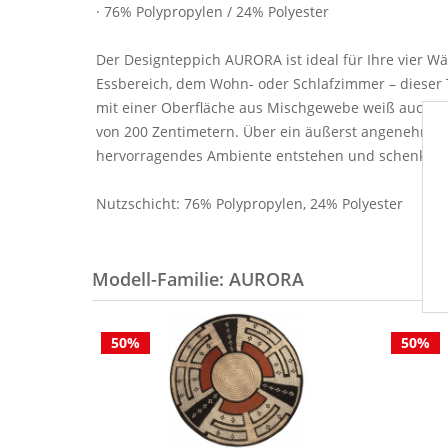
· 76% Polypropylen / 24% Polyester
Der Designteppich AURORA ist ideal für Ihre vier W
Essbereich, dem Wohn- oder Schlafzimmer – dieser 
mit einer Oberfläche aus Mischgewebe weiß auch in
von 200 Zentimetern. Über ein äußerst angenehmes 
hervorragendes Ambiente entstehen und schenkt Ihre
Nutzschicht: 76% Polypropylen, 24% Polyester
Modell-Familie: AURORA
50%
50%