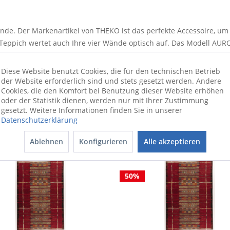
ände. Der Markenartikel von THEKO ist das perfekte Accessoire, um
Teppich wertet auch Ihre vier Wände optisch auf. Das Modell AURO
 Sachen Materialqualität zu überzeugen. Der Teppich besitzt ein
Lauferlebnis verfügt er durch seine Florhöhe von 5 Millimetern. 
Diese Website benutzt Cookies, die für den technischen Betrieb
r Einrichtung einen zeitlosen Touch. Dieser Teppich wird schnell
der Website erforderlich sind und stets gesetzt werden. Andere
Cookies, die den Komfort bei Benutzung dieser Website erhöhen
oder der Statistik dienen, werden nur mit Ihrer Zustimmung
gesetzt. Weitere Informationen finden Sie in unserer
Datenschutzerklärung
Ablehnen
Konfigurieren
Alle akzeptieren
50%