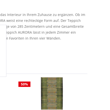
 das Interieur in Ihrem Zuhause zu ergänzen. Ob im
RA weist eine rechteckige Form auf. Der Teppich
e Länge von 285 Zentimetern und eine Gesamtbreite
Der Teppich AURORA lässt in jedem Zimmer ein
 zum Favoriten in Ihren vier Wänden.
50%
50%