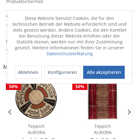
Produktsicherheit
Versandinfo
Diese Website benutzt Cookies, die für den
technischen Betrieb der Website erforderlich sind und
Weitere Informationen zum Versand...
stets gesetzt werden. Andere Cookies, die den Komfort
bei Benutzung dieser Website erhöhen oder der
Hersteller
Statistik dienen, werden nur mit Ihrer Zustimmung
gesetzt. Weitere Informationen finden Sie in unserer
Weitere Informationen zum Hersteller...
Datenschutzerklärung
Modell-Familie: AURORA
Ablehnen
Konfigurieren
Alle akzeptieren
50%
50%
Teppich
Teppich
AURORA
AURORA