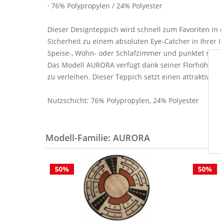
· 76% Polypropylen / 24% Polyester
Dieser Designteppich wird schnell zum Favoriten i
Sicherheit zu einem absoluten Eye-Catcher in Ihrer 
Speise-, Wohn- oder Schlafzimmer und punktet mit 
Das Modell AURORA verfügt dank seiner Florhöhe vo
zu verleihen. Dieser Teppich setzt einen attraktiven
Nutzschicht: 76% Polypropylen, 24% Polyester
Modell-Familie: AURORA
50%
50%