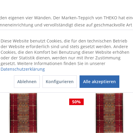
n den eigenen vier Wänden. Der Marken-Teppich von THEKO hat ei
Inneneinrichtung und vervollständigt diese auf geschmackvolle Art 
der Qualität des verwendeten Mischgewebes. Der Teppich besitzt e
n 5 mm über ein wirklich angenehmes Laufgefühl. Es ist ein abso
Diese Website benutzt Cookies, die für den technischen Betrieb
 Akzent.
der Website erforderlich sind und stets gesetzt werden. Andere
Cookies, die den Komfort bei Benutzung dieser Website erhöhen
oder der Statistik dienen, werden nur mit Ihrer Zustimmung
gesetzt. Weitere Informationen finden Sie in unserer
Datenschutzerklärung
Ablehnen
Konfigurieren
Alle akzeptieren
50%