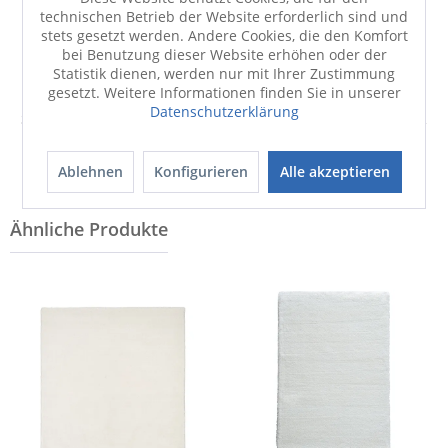
technischen Betrieb der Website erforderlich sind und
stets gesetzt werden. Andere Cookies, die den Komfort
bei Benutzung dieser Website erhöhen oder der
Statistik dienen, werden nur mit Ihrer Zustimmung
gesetzt. Weitere Informationen finden Sie in unserer
Teppich
Teppich
Datenschutzerklärung
SCHÖNER WOHNEN TENDER
SCHÖNER WOHNEN TENDER
239,00 €
79,90 €
Ablehnen
Konfigurieren
Alle akzeptieren