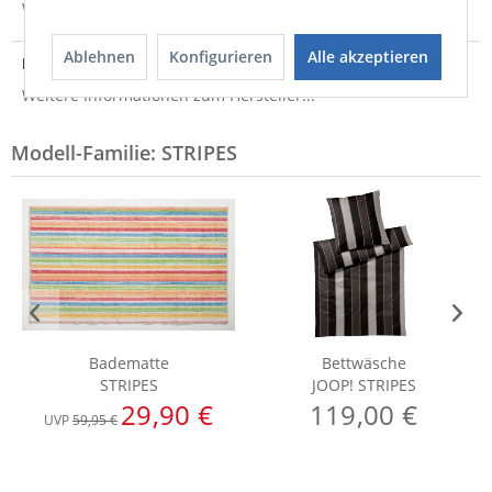
Weitere Informationen zum Versand...
Ablehnen
Konfigurieren
Alle akzeptieren
Hersteller
Weitere Informationen zum Hersteller...
Modell-Familie: STRIPES
Badematte
Bettwäsche
STRIPES
JOOP! STRIPES
29,90 €
119,00 €
UVP
59,95 €