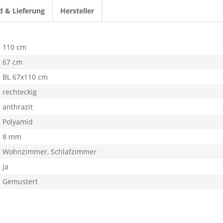
d & Lieferung
Hersteller
110 cm
67 cm
BL 67x110 cm
rechteckig
anthrazit
Polyamid
8 mm
Wohnzimmer, Schlafzimmer
ja
Gemustert