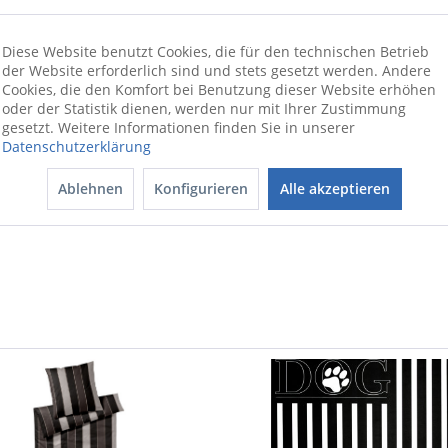
Diese Website benutzt Cookies, die für den technischen Betrieb
der Website erforderlich sind und stets gesetzt werden. Andere
Cookies, die den Komfort bei Benutzung dieser Website erhöhen
en eigenen vier Wänden. Der Teppich der Marke JOOP! macht sich p
oder der Statistik dienen, werden nur mit Ihrer Zustimmung
gesetzt. Weitere Informationen finden Sie in unserer
Ihrer Wahl platzieren. Er ist eine gelungene Bereicherung für Ihr
Datenschutzerklärung
ene Teppich eine ausgezeichnete Figur. Das Modell STRIPES besitz
ehmen Laufkomfort verfügt es dank einer gemütlichen Florhöhe 
Ablehnen
Konfigurieren
Alle akzeptieren
 Atmosphäre. Mit dem Teppich STRIPES lässt sich jedes Interieur m