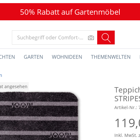
50% Rabatt auf Gartenmöbel
CHTEN
GARTEN
WOHNIDEEN
THEMENWELTEN
n
nat angesehen
Teppic
STRIPE
Artikel-Nr.:
119,
Inkl. MwSt. 