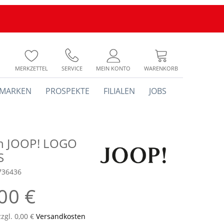
MERKZETTEL
SERVICE
MEIN KONTO
WARENKORB
MARKEN
PROSPEKTE
FILIALEN
JOBS
h JOOP! LOGO
S
736436
00 €
zzgl. 0,00 €
Versandkosten