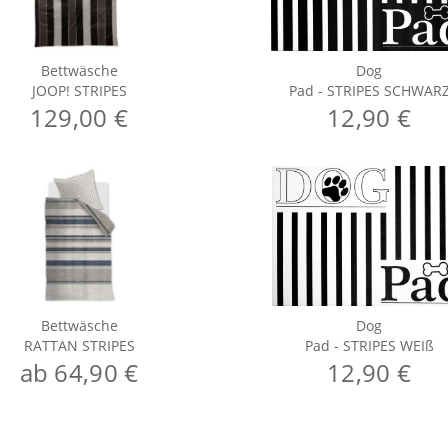
Bettwäsche
Dog
JOOP! STRIPES
Pad - STRIPES SCHWAR
129,00 €
12,90 €
Bettwäsche
Dog
RATTAN STRIPES
Pad - STRIPES WEIß
ab 64,90 €
12,90 €