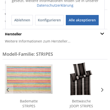
gesetzt. Weitere Informationen finden Sie in unserer
Produktsicherheit
Datenschutzerklärung
Versandinfo
Ablehnen
Konfigurieren
Alle akzeptieren
Weitere Informationen zum Versand...
Hersteller
Weitere Informationen zum Hersteller...
Modell-Familie: STRIPES
Badematte
Bettwäsche
STRIPES
JOOP! STRIPES