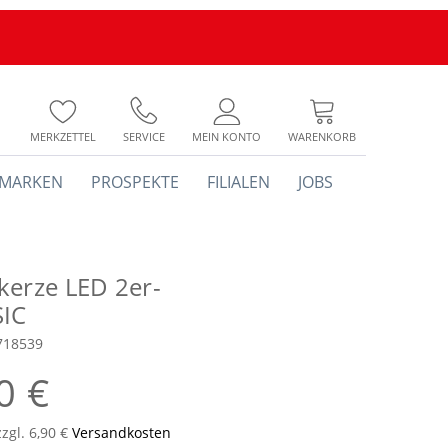
MERKZETTEL
SERVICE
MEIN KONTO
WARENKORB
MARKEN
PROSPEKTE
FILIALEN
JOBS
kerze LED 2er-
SIC
718539
0 €
zzgl. 6,90 €
Versandkosten