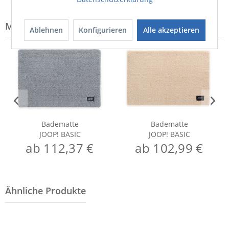
Modell-Familie: BASIC
Ablehnen
Konfigurieren
Alle akzeptieren
Badematte
Badematte
JOOP! BASIC
JOOP! BASIC
ab 112,37 €
ab 102,99 €