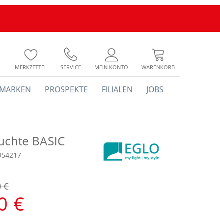
MERKZETTEL
SERVICE
MEIN KONTO
WARENKORB
MARKEN
PROSPEKTE
FILIALEN
JOBS
euchte BASIC
954217
0 €
0 €