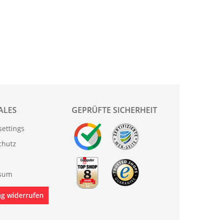
ALES
GEPRÜFTE SICHERHEIT
settings
chutz
sum
ag widerrufen