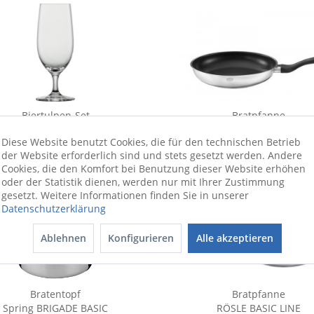
Biertulpen-Set
Bratpfanne
BEER BASIC
RÖSLE BASIC LINE
Diese Website benutzt Cookies, die für den technischen Betrieb
16,90 €
39,90 €
UVP
59,95 €
der Website erforderlich sind und stets gesetzt werden. Andere
Cookies, die den Komfort bei Benutzung dieser Website erhöhen
oder der Statistik dienen, werden nur mit Ihrer Zustimmung
gesetzt. Weitere Informationen finden Sie in unserer
Datenschutzerklärung
Ablehnen
Konfigurieren
Alle akzeptieren
Bratentopf
Bratpfanne
Spring BRIGADE BASIC
RÖSLE BASIC LINE