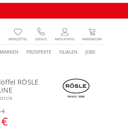
MERKZETTEL
SERVICE
MEIN KONTO
WARENKORB
MARKEN
PROSPEKTE
FILIALEN
JOBS
löffel RÖSLE
LINE
431216
5 €
 €