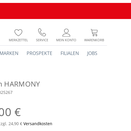
MERKZETTEL
SERVICE
MEIN KONTO
WARENKORB
MARKEN
PROSPEKTE
FILIALEN
JOBS
ch HARMONY
325267
00 €
zzgl. 24,90 €
Versandkosten