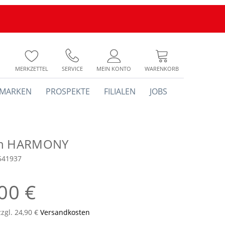
MERKZETTEL
SERVICE
MEIN KONTO
WARENKORB
MARKEN
PROSPEKTE
FILIALEN
JOBS
ch HARMONY
541937
00 €
zzgl. 24,90 €
Versandkosten