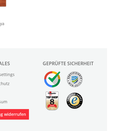
ALES
GEPRÜFTE SICHERHEIT
settings
chutz
sum
ag widerrufen