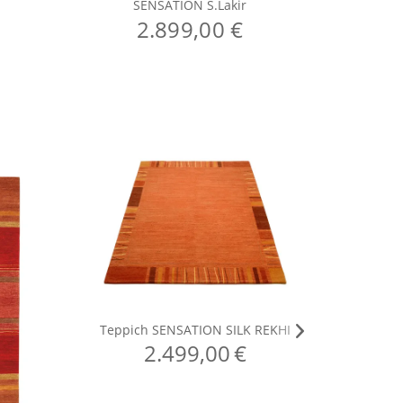
SENSATION S.Lakir
S
2.899,00 €