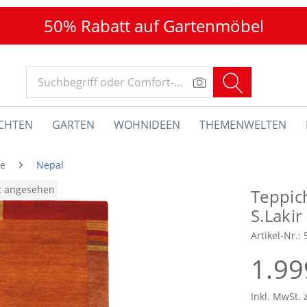
50% Rabatt auf Gartenmöbel
CHTEN
GARTEN
WOHNIDEEN
THEMENWELTEN
he
Nepal
at angesehen
Teppic
S.Lakir
Artikel-Nr.:
1.99
Inkl. MwSt. 