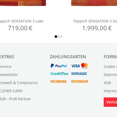
EXTRAS
ZAHLUNGSARTEN
FORM
Service
Cookie 
Newsletter
Datens
Umwelt & Compliance
AGB
CLEVER CARD
Impres
B2B - Profi Partner
Vertr