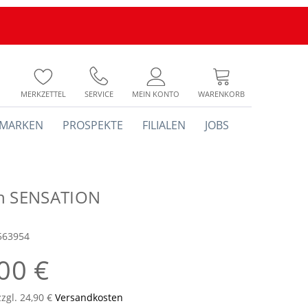
MERKZETTEL
SERVICE
MEIN KONTO
WARENKORB
MARKEN
PROSPEKTE
FILIALEN
JOBS
h SENSATION
563954
00 €
zzgl. 24,90 €
Versandkosten