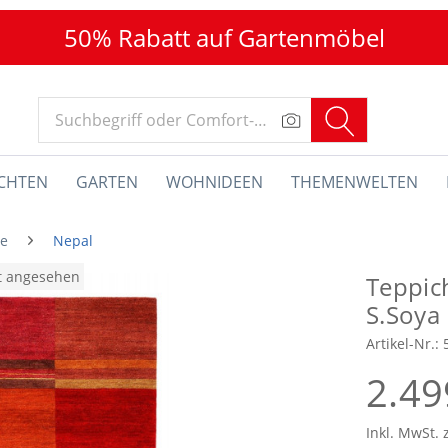
50% Rabatt auf Gartenmöbel
CHTEN
GARTEN
WOHNIDEEN
THEMENWELTEN
he
Nepal
at angesehen
Teppic
S.Soya
Artikel-Nr.:
2.49
Inkl. MwSt. 