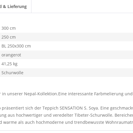
d & Lieferung
300 cm
250 cm
BL 250x300 cm
orangerot
41,25 kg
Schurwolle
r in unserer Nepal-Kollektion.Eine interessante Farbmelierung und
 so präsentiert sich der Teppich SENSATION S. Soya. Eine geschma
ng aus hochwertiger und veredelter Tibeter-Schurwolle. Bereichen
 und warme als auch hochmoderne und trendbewusste Wohnraumat