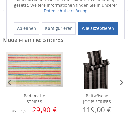
Weitere Informationen zum Versand...
gesetzt. Weitere Informationen finden Sie in unserer
Datenschutzerklärung
Hersteller
Weitere Informationen zum Hersteller...
Ablehnen
Konfigurieren
Alle akzeptieren
Modell-Familie: STRIPES
Badematte
Bettwäsche
STRIPES
JOOP! STRIPES
29,90 €
119,00 €
UVP
59,95 €