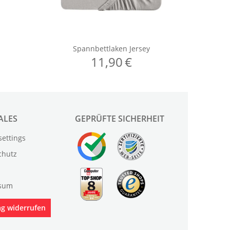
ALES
GEPRÜFTE SICHERHEIT
settings
chutz
sum
ag widerrufen