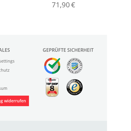
ALES
GEPRÜFTE SICHERHEIT
settings
chutz
sum
ag widerrufen