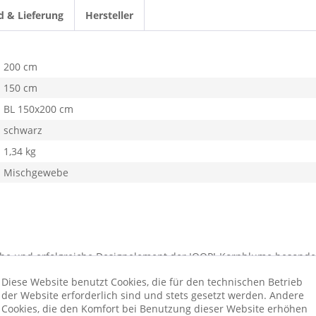
d & Lieferung
Hersteller
200 cm
150 cm
BL 150x200 cm
schwarz
1,34 kg
Mischgewebe
che und erfolgreiche Designelement der JOOP!-Kornblume besonder
it setzt diese neue, hochwertige Kuscheldecke aus feinsten Materi
Diese Website benutzt Cookies, die für den technischen Betrieb
anschmiegsame Oberfläche wärmt sie wunderbar und sorgt für Woh
der Website erforderlich sind und stets gesetzt werden. Andere
Cookies, die den Komfort bei Benutzung dieser Website erhöhen