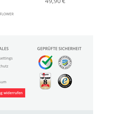
ALES
GEPRÜFTE SICHERHEIT
settings
chutz
sum
ag widerrufen