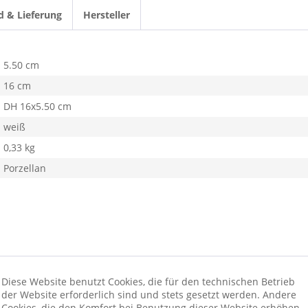
d & Lieferung
Hersteller
5.50 cm
16 cm
DH 16x5.50 cm
weiß
0,33 kg
Porzellan
Diese Website benutzt Cookies, die für den technischen Betrieb
der Website erforderlich sind und stets gesetzt werden. Andere
ionswünschen beraten wir Sie gerne
Cookies, die den Komfort bei Benutzung dieser Website erhöhen