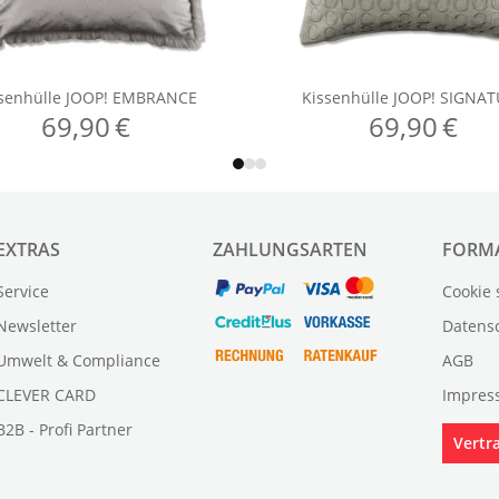
EXTRAS
ZAHLUNGSARTEN
FORM
Service
Cookie 
Newsletter
Datens
Umwelt & Compliance
AGB
CLEVER CARD
Impres
B2B - Profi Partner
Vertr