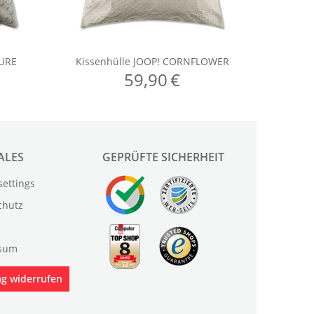
ALES
GEPRÜFTE SICHERHEIT
settings
chutz
sum
ag widerrufen