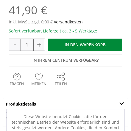
41,90 €
Inkl. MwSt. zzgl. 0,00 €
Versandkosten
Sofort verfügbar, Lieferzeit ca. 3 - 5 Werktage
-
+
IN DEN
WARENKORB
IN IHREM CENTRUM VERFÜGBAR?
FRAGEN
MERKEN
TEILEN
Produktdetails
· taupe · 100% Polyacryl · Florhöhe: 25 mm · nicht mit
Diese Website benutzt Cookies, die für den
Weichspüler waschen · Maschinenwäsche...
mehr
technischen Betrieb der Website erforderlich sind und
stets gesetzt werden. Andere Cookies, die den Komfort