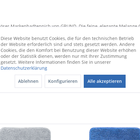
xuriöser Markenbadteppich von GRUND. Die feine, elegante Melange
, Garnen erreicht. MELANGE ist ein zweifarbig-melierter Badteppi
Diese Website benutzt Cookies, die für den technischen Betrieb
Mit einer Gesamthöhe von 27 mm vermittelt MELANGE sowohl optisch
der Website erforderlich sind und stets gesetzt werden. Andere
lgarn von GRUND, das Ihren Badteppich viele Jahre lang schön und
Cookies, die den Komfort bei Benutzung dieser Website erhöhen
oder der Statistik dienen, werden nur mit Ihrer Zustimmung
hat ein sehr gutes Wiedererholvermögen“, das heißt, das Garn ric
gesetzt. Weitere Informationen finden Sie in unserer
ANGE ist auch für Fußbodenheizungen geeignet und rutschhemmend
Datenschutzerklärung
entative Badteppich ist sehr strapazierfähig und lange haltbar. E
Ablehnen
Konfigurieren
Alle akzeptieren