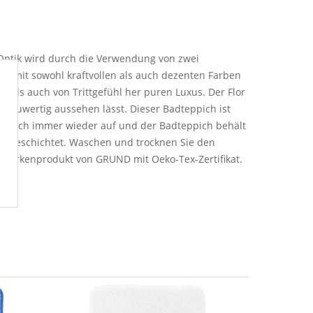
 Optik wird durch die Verwendung von zwei
ch mit sowohl kraftvollen als auch dezenten Farben
 als auch von Trittgefühl her puren Luxus. Der Flor
 neuwertig aussehen lässt. Dieser Badteppich ist
htet sich immer wieder auf und der Badteppich behält
 beschichtet. Waschen und trocknen Sie den
in Markenprodukt von GRUND mit Oeko-Tex-Zertifikat.