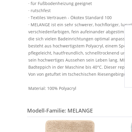
· für Fußbodenheizung geeignet
· rutschfest
· Textiles Vertrauen - Ökotex Standard 100
· MELANGE ist ein sehr schwerer, hochfloriger, lu
verschiedenfarbigen, fein aufeinander abgestimmten
die sich vielen Badeinrichtungen optimal anpasst. 
besteht aus hochwertigstem Polyacryl, einem Spezia
pflegeleicht, hautfreundlich, schnelltrocknend und 
sein hochwertiges Aussehen sein Leben lang. MEL
Badteppich in der Maschine bis 40°C. Dieser repräs
Von von getuftet im tschechischen Riesengebirge.
Material: 100% Polyacryl
Modell-Familie: MELANGE