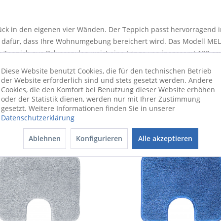
k in den eigenen vier Wänden. Der Teppich passt hervorragend in 
gt dafür, dass Ihre Wohnumgebung bereichert wird. Das Modell ME
r Teppich aus Polypropylen weist eine Länge von insgesamt 130 cm
hr angenehme Haptik. Das Modell MELANGE ist der perfekte Artik
Diese Website benutzt Cookies, die für den technischen Betrieb
zent.
der Website erforderlich sind und stets gesetzt werden. Andere
Cookies, die den Komfort bei Benutzung dieser Website erhöhen
oder der Statistik dienen, werden nur mit Ihrer Zustimmung
gesetzt. Weitere Informationen finden Sie in unserer
Datenschutzerklärung
Ablehnen
Konfigurieren
Alle akzeptieren