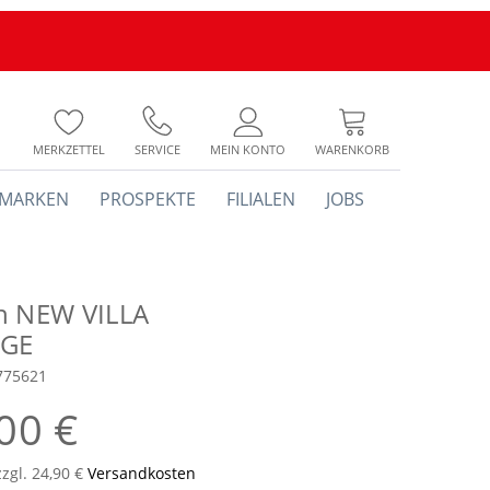
MERKZETTEL
SERVICE
MEIN KONTO
WARENKORB
MARKEN
PROSPEKTE
FILIALEN
JOBS
h NEW VILLA
GE
775621
00 €
zzgl. 24,90 €
Versandkosten