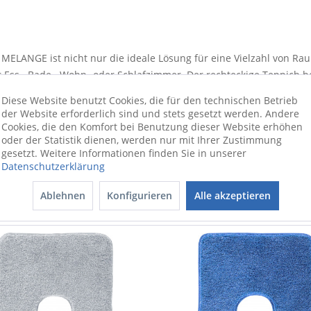
l MELANGE ist nicht nur die ideale Lösung für eine Vielzahl von R
r Ess-, Bade-, Wohn- oder Schlafzimmer. Der rechteckige Teppich b
MELANGE ist aus Polypropylen angefertigt. Es besitzt eine Länge 
Diese Website benutzt Cookies, die für den technischen Betrieb
ich zum Barfußlaufen ein. Das Modell MELANGE integriert sich ge
der Website erforderlich sind und stets gesetzt werden. Andere
es Interieur im Handumdrehen optisch aufwerten.
Cookies, die den Komfort bei Benutzung dieser Website erhöhen
oder der Statistik dienen, werden nur mit Ihrer Zustimmung
gesetzt. Weitere Informationen finden Sie in unserer
Datenschutzerklärung
Ablehnen
Konfigurieren
Alle akzeptieren