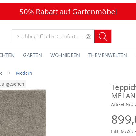
50% Rabatt auf Gartenmöbel
CHTEN
GARTEN
WOHNIDEEN
THEMENWELTEN
he
Modern
at angesehen
Teppic
MELAN
Artikel-Nr.:
899,
Inkl. MwSt. 