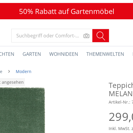
50% Rabatt auf Gartenmöbel
CHTEN
GARTEN
WOHNIDEEN
THEMENWELTEN
he
Modern
at angesehen
Teppic
MELAN
Artikel-Nr.:
299,
Inkl. MwSt. 