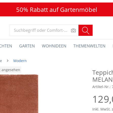
50% Rabatt auf Gartenmöbel
CHTEN
GARTEN
WOHNIDEEN
THEMENWELTEN
he
Modern
at angesehen
Teppic
MELAN
Artikel-Nr.:
129,
Inkl. MwSt. 